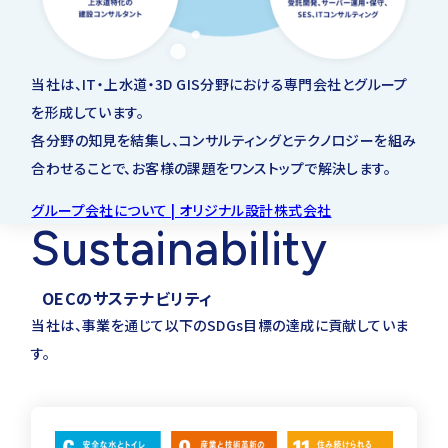
電気電子
永井 周
農業
社外監査役
当社は、IT・上水道・3D GIS分野における専門会社とグループ
を形成しています。
合計
岡田 義明
各分野の知見を結集し、コンサルティングとテクノロジーを組み
上水道及び工業用水
合わせることで、お客様の課題をワンストップで解決します。
社外監査役
道
グループ会社について | オリジナル設計株式会社
宮原 晃樹
下水道
Sustainability
建設情報
OECのサステナビリティ
RCCM
河川、砂防及び海岸・
当社は、事業を通じて以下のSDGs目標の達成に貢献していま
海洋
す。
都市計画及び地方計
画