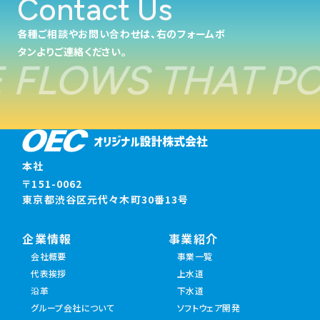
Contact Us
各種ご相談やお問い合わせは、右のフォームボ
タンよりご連絡ください。
LOWS THAT POW
本社
〒151-0062
東京都渋谷区元代々木町30番13号
企業情報
事業紹介
会社概要
事業一覧
代表挨拶
上水道
沿革
下水道
グループ会社について
ソフトウェア開発