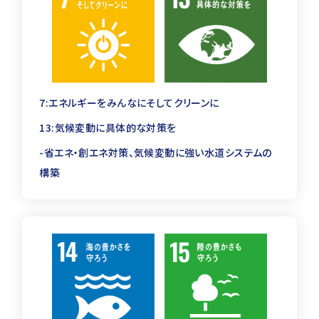
一級
建築施工管理技士
二級
合計
7:エネルギーをみんなにそしてクリーンに
消防設備士
甲種第４類
13:気候変動に具体的な対策を
測量士
―
-省エネ・創エネ対策、気候変動に強い水道システムの
構築
一級
土木施工管理技士
二級
合計
一級