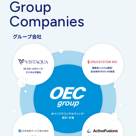
Group
2026年4月1日現在
菅 伸彦
Companies
資格等名称
部門
取締役（専務執行役員・事業統括）
博士号
（土木工学）
大東 達也
グループ会社
APEC Engineer
Civil
取締役（執行役員・技術統括）
牧瀨 統
International Professional
―
Engineer
取締役（執行役員・西日本支社長）
総合技術監理
井上 裕之
上下水道
社外取締役
建設
上符 勝弘
技術士
衛生工学
常勤監査役