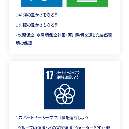
管工事施工管理技士
二級
14：海の豊かさを守ろう
合計
15：陸の豊かさも守ろう
推進工事技士
―
-水源保全・水環境保全計画・河川整備を通じた自然環
境の保護
排水設備工事責任技術者
―
１種
2種
電気主任技術者
3種
合計
一級電気工事施工管理技士
―
17：パートナーシップで目標を達成しよう
第１種
-グループ内連携・水の官民連携（ウォーターPPP）・他