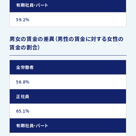
酸素欠乏硫化水素危険作業主任
―
有期社員・パート
者
59.2％
情報セキュリティスペシャリスト
―
基本情報技術者
―
男女の賃金の差異（男性の賃金に対する女性の
賃金の割合）
応用情報技術者
―
情報処理技術者
第二種
全労働者
ネットワークスペシャリスト
―
56.8％
データベーススペシャリスト
―
正社員
65.1％
有期社員・パート