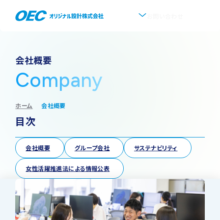
お問い合わせ
企業情報
会社概要
Company
会社概要
事業紹介
ホーム
会社概要
事業一覧
IR情報
代表挨拶
目次
IRトップ
新着情報
上水道
沿革
会社概要
グループ会社
サステナビリティ
採用情報
株式・株主情報
女性活躍推進法による情報公表
下水道
事業所・アクセス
IRニュース
ソフトウェア開発
協業・パートナー募集
グループ会社について