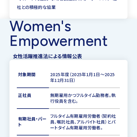
社との積極的な協業
電気工事士
第２種
Women's
合計
Empowerment
高圧電気工事技術者
―
女性活躍推進法による情報公表
造園施工管理技士
一級
第１種
対象期間
2025年度（2025年1月1日～2025
年12月31日）
第２種
技術検定(日本下水道事業団)
正社員
無期雇用かつフルタイム勤務者。執
第３種
行役員を含む。
合計
フルタイム有期雇用労働者（契約社
有期社員・パー
員、嘱託社員、アルバイト社員）とパ
ト
ートタイム有期雇用労働者。
下水道管理技術認定
管路施設