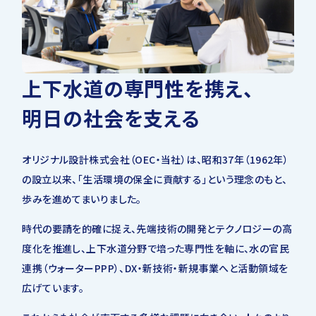
IRライブラリー
その他事業
協業・パートナー募集
お問い合わせ
IRカレンダー
新しい取り組み
採用情報
上下水道の専門性を携え、
個人投資家の皆様へ
明日の社会を支える
公式
広報
IR方針・免責事項
オリジナル設計株式会社（OEC・当社）は、昭和37年（1962年）
の設立以来、「生活環境の保全に貢献する」という理念のもと、
For Overseas
歩みを進めてまいりました。
時代の要請を的確に捉え、先端技術の開発とテクノロジーの高
度化を推進し、上下水道分野で培った専門性を軸に、水の官民
連携（ウォーターPPP）、DX・新技術・新規事業へと活動領域を
広げています。