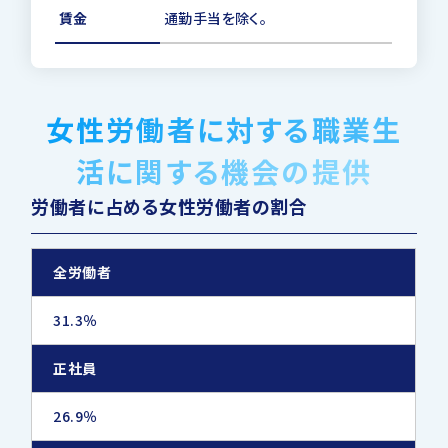
賃金
通勤手当を除く。
下水道管路管理総合技士
―
下水道管路管理主任技士
―
女性労働者に対する職業生
農業集落排水計画設計士
―
活に関する機会の提供
浄化槽設備士
―
労働者に占める女性労働者の割合
浄化槽管理士
―
コンクリート診断士
―
全労働者
コンクリート技士
―
31.3％
iTECS専門技術者
レベルⅡ
正社員
エネルギー管理講習
―
26.9％