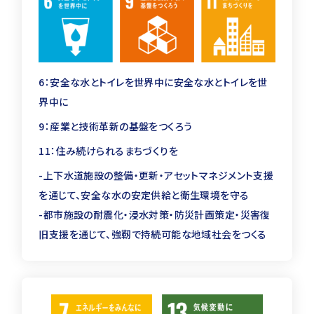
合計
認定アセットマネージャー国際資
―
格
6：安全な水とトイレを世界中に安全な水とトイレを世
JAAM認定アセットマネージャー
―
界中に
公害防止管理者
水質関係第１種
9：産業と技術革新の基盤をつくろう
11：住み続けられるまちづくりを
一級建築士
―
-上下水道施設の整備・更新・アセットマネジメント支援
二級建築士
―
を通じて、安全な水の安定供給と衛生環境を守る
-都市施設の耐震化・浸水対策・防災計画策定・災害復
設備設計一級建築士
―
旧支援を通じて、強靭で持続可能な地域社会をつくる
構造設計一級建築士
―
建築設備士
―