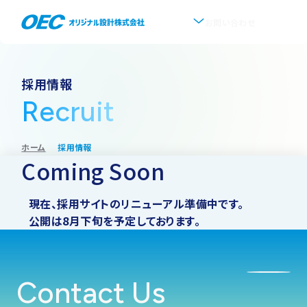
お問い合わせ
企業情報
採用情報
Recruit
会社概要
事業紹介
ホーム
採用情報
事業一覧
IR情報
代表挨拶
Coming Soon
IRトップ
新着情報
上水道
沿革
現在、採用サイトのリニューアル準備中です。
公開は8月下旬を予定しております。
採用情報
株式・株主情報
下水道
事業所・アクセス
IRニュース
Contact Us
ソフトウェア開発
協業・パートナー募集
グループ会社について