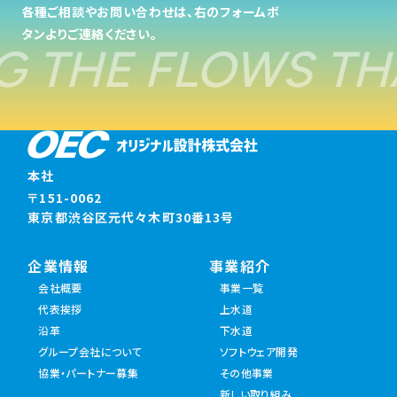
各種ご相談やお問い合わせは、右のフォームボ
IRライブラリー
その他事業
協業・パートナー募集
タンよりご連絡ください。
お問い合わせ
G THE FLOWS TH
IRカレンダー
新しい取り組み
採用情報
個人投資家の皆様へ
公式
広報
本社
IR方針・免責事項
〒151-0062
東京都渋谷区元代々木町30番13号
For Overseas
企業情報
事業紹介
会社概要
事業一覧
代表挨拶
上水道
沿革
下水道
グループ会社について
ソフトウェア開発
協業・パートナー募集
その他事業
新しい取り組み