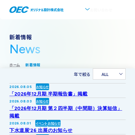
お問い合わせ
企業情報
新着情報
News
会社概要
事業紹介
ホーム
新着情報
事業一覧
IR情報
代表挨拶
年で絞る
ALL
IRトップ
新着情報
上水道
お知らせ
2026.08.05
沿革
「2026年12月期 半期報告書」掲載
採用情報
お知らせ
2026.08.03
株式・株主情報
下水道
事業所・アクセス
「2026年12月期 第２四半期（中間期）決算短信」
掲載
IRニュース
イベント
お知らせ
2026.08.01
ソフトウェア開発
協業・パートナー募集
グループ会社について
下水道展’26 出展のお知らせ