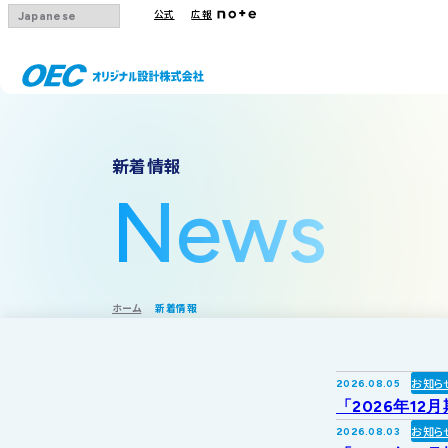
公式
広報
会社概要
事業一覧
IRトップ
新着情報
沿革
下水道
IRニュース
News
グループ会社
その他事業
IRカレンダー
採用情報
IR方針・免責
ホーム
新着情報
お知ら
2026.08.05
「2026年12
お知ら
2026.08.03