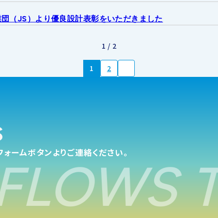
せ
団（JS）より優良設計表彰をいただきました
1 / 2
1
2
s
フォームボタンよりご連絡ください。
FLOWS T