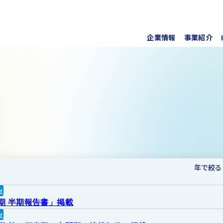
企業情報
事業紹介
代表挨
上水道
株式・
事業所
ソフト
IRラ
について
協業・
新しい
個人投
事項
For O
年で絞る
せ
月期 半期報告書」掲載
せ