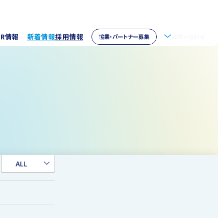
IR情報
新着情報
採用情報
協業・パートナー募集
お問い合わせ
拶
株主情報
・アクセス
ウェア開発
イブラリー
パートナー募集
取り組み
資家の皆様へ
verseas
ALL