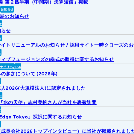
2月期 第２四半期（中間期）決算短信」掲載
ト
お知らせ
出展のお知らせ
せ
知らせ
せ
イトリニューアルのお知らせ / 採用サイト一時クローズの
せ
ティブフュージョンズの株式の取得に関するお知らせ
ィナビリティ
CSR
参加について (2026年)
せ
人2026(大規模法人)に認定されました
せ
6『水の天使』志村美帆さんが当社を表敬訪問
せ
 Edge Tokyo」採択に関するお知らせ
せ
成長会社2026トップインタビュー）に当社が掲載されまし