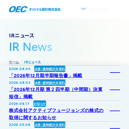
お問い合わせ
企業情報
IRニュース
IR News
会社概要
事業紹介
ホーム
IRニュース
事業一覧
IR情報
代表挨拶
決算・適時開示
IR資料
2026.08.05
「2026年12月期半期報告書」掲載
IRトップ
新着情報
上水道
決算・適時開示
IR資料
2026.08.03
沿革
「2026年12月期 第２四半期（中間期）決算
短信」掲載
採用情報
株式・株主情報
下水道
事業所・アクセス
お知らせ
2026.06.17
株式会社アクティブフュージョンズの株式の
IRニュース
取得に関するお知らせ
ソフトウェア開発
協業・パートナー募集
グループ会社について
決算・適時開示
IR資料
2026.05.08