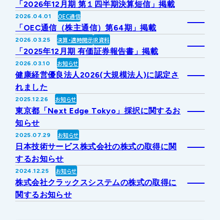
「2026年12月期 第１四半期決算短信」掲載
IRライブラリー
その他事業
OEC通信
2026.04.01
協業・パートナー募集
お問い合わせ
「OEC通信（株主通信）第64期」掲載
決算・適時開示
IR資料
2026.03.25
IRカレンダー
新しい取り組み
採用情報
「2025年12月期 有価証券報告書」掲載
お知らせ
2026.03.10
個人投資家の皆様へ
健康経営優良法人2026(大規模法人)に認定さ
公式
広報
れました
お知らせ
2025.12.26
IR方針・免責事項
東京都「Next Edge Tokyo」採択に関するお
知らせ
お知らせ
2025.07.29
For Overseas
日本技術サービス株式会社の株式の取得に関
するお知らせ
お知らせ
2024.12.25
株式会社クラックスシステムの株式の取得に
関するお知らせ