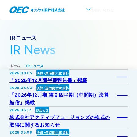
お問い合わせ
企業情報
IRニュース
IR News
会社概要
事業紹介
ホーム
IRニュース
事業一覧
IR情報
代表挨拶
決算・適時開示
IR資料
2026.08.05
「2026年12月期半期報告書」掲載
IRトップ
新着情報
上水道
決算・適時開示
IR資料
2026.08.03
沿革
「2026年12月期 第２四半期（中間期）決算
短信」掲載
採用情報
株式・株主情報
下水道
事業所・アクセス
お知らせ
2026.06.17
株式会社アクティブフュージョンズの株式の
IRニュース
取得に関するお知らせ
ソフトウェア開発
協業・パートナー募集
グループ会社について
決算・適時開示
IR資料
2026.05.08