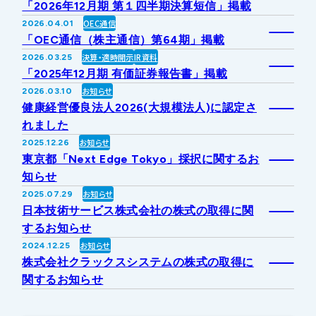
「2026年12月期 第１四半期決算短信」掲載
IRライブラリー
その他事業
OEC通信
2026.04.01
協業・パートナー募集
お問い合わせ
「OEC通信（株主通信）第64期」掲載
決算・適時開示
IR資料
2026.03.25
IRカレンダー
新しい取り組み
採用情報
「2025年12月期 有価証券報告書」掲載
お知らせ
2026.03.10
個人投資家の皆様へ
健康経営優良法人2026(大規模法人)に認定さ
公式
広報
れました
お知らせ
2025.12.26
IR方針・免責事項
東京都「Next Edge Tokyo」採択に関するお
知らせ
お知らせ
2025.07.29
For Overseas
日本技術サービス株式会社の株式の取得に関
するお知らせ
お知らせ
2024.12.25
株式会社クラックスシステムの株式の取得に
関するお知らせ