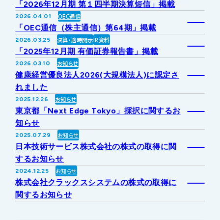
「2026年12月期 第１四半期決算短信」掲載
IRライブラリー
その他事業
OEC通信
2026.04.01
協業・パートナー募集
お問い合わせ
「OEC通信（株主通信）第64期」掲載
決算・適時開示
IR資料
2026.03.25
IRカレンダー
新しい取り組み
採用情報
「2025年12月期 有価証券報告書」掲載
お知らせ
2026.03.10
個人投資家の皆様へ
健康経営優良法人2026(大規模法人)に認定さ
公式
広報
れました
お知らせ
2025.12.26
IR方針・免責事項
東京都「Next Edge Tokyo」採択に関するお
知らせ
お知らせ
2025.07.29
For Overseas
日本技術サービス株式会社の株式の取得に関
するお知らせ
お知らせ
2024.12.25
株式会社クラックスシステムの株式の取得に
関するお知らせ