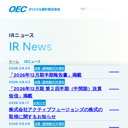
お問い合わせ
企業情報
IRニュース
IR News
会社概要
事業紹介
ホーム
IRニュース
事業一覧
IR情報
代表挨拶
決算・適時開示
IR資料
2026.08.05
「2026年12月期半期報告書」掲載
IRトップ
新着情報
上水道
決算・適時開示
IR資料
2026.08.03
沿革
「2026年12月期 第２四半期（中間期）決算
短信」掲載
採用情報
株式・株主情報
下水道
事業所・アクセス
お知らせ
2026.06.17
株式会社アクティブフュージョンズの株式の
IRニュース
取得に関するお知らせ
ソフトウェア開発
協業・パートナー募集
グループ会社について
決算・適時開示
IR資料
2026.05.08