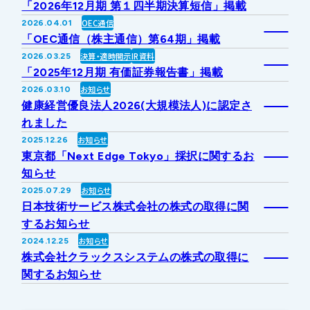
「2026年12月期 第１四半期決算短信」掲載
IRライブラリー
その他事業
OEC通信
2026.04.01
協業・パートナー募集
お問い合わせ
「OEC通信（株主通信）第64期」掲載
決算・適時開示
IR資料
2026.03.25
IRカレンダー
新しい取り組み
採用情報
「2025年12月期 有価証券報告書」掲載
お知らせ
2026.03.10
個人投資家の皆様へ
健康経営優良法人2026(大規模法人)に認定さ
公式
広報
れました
お知らせ
2025.12.26
IR方針・免責事項
東京都「Next Edge Tokyo」採択に関するお
知らせ
お知らせ
2025.07.29
For Overseas
日本技術サービス株式会社の株式の取得に関
するお知らせ
お知らせ
2024.12.25
株式会社クラックスシステムの株式の取得に
関するお知らせ