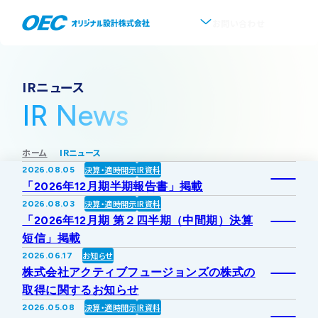
お問い合わせ
企業情報
IRニュース
IR News
会社概要
事業紹介
ホーム
IRニュース
事業一覧
IR情報
代表挨拶
決算・適時開示
IR資料
2026.08.05
「2026年12月期半期報告書」掲載
IRトップ
新着情報
上水道
決算・適時開示
IR資料
2026.08.03
沿革
「2026年12月期 第２四半期（中間期）決算
短信」掲載
採用情報
株式・株主情報
下水道
事業所・アクセス
お知らせ
2026.06.17
株式会社アクティブフュージョンズの株式の
IRニュース
取得に関するお知らせ
ソフトウェア開発
協業・パートナー募集
グループ会社について
決算・適時開示
IR資料
2026.05.08