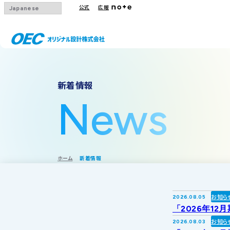
公式
広報
会社概要
事業一覧
IRトップ
新着情報
沿革
下水道
IRニュース
News
グループ会社
その他事業
IRカレンダー
採用情報
IR方針・免責
ホーム
新着情報
お知ら
2026.08.05
「2026年12
お知ら
2026.08.03