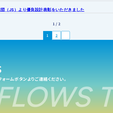
せ
団（JS）より優良設計表彰をいただきました
1 / 2
1
2
s
フォームボタンよりご連絡ください。
FLOWS T