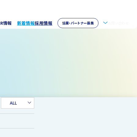
IR情報
新着情報
採用情報
協業・パートナー募集
お問い合わせ
拶
株主情報
・アクセス
ウェア開発
イブラリー
パートナー募集
取り組み
資家の皆様へ
verseas
ALL