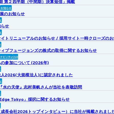
2月期 第２四半期（中間期）決算短信」掲載
ト
お知らせ
出展のお知らせ
せ
知らせ
せ
イトリニューアルのお知らせ / 採用サイト一時クローズの
せ
ティブフュージョンズの株式の取得に関するお知らせ
ィナビリティ
CSR
参加について (2026年)
せ
人2026(大規模法人)に認定されました
せ
6『水の天使』志村美帆さんが当社を表敬訪問
せ
 Edge Tokyo」採択に関するお知らせ
せ
成長会社2026トップインタビュー）に当社が掲載されまし