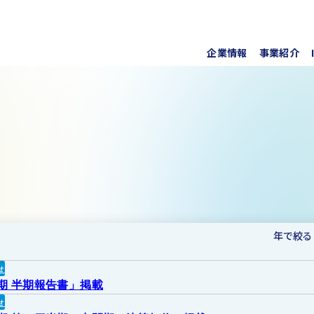
企業情報
事業紹介
代表挨
上水道
株式・
事業所
ソフト
IRラ
について
協業・
新しい
個人投
事項
For O
年で絞る
せ
月期 半期報告書」掲載
せ