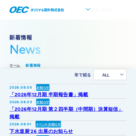
お問い合わせ
企業情報
新着情報
News
会社概要
事業紹介
ホーム
新着情報
事業一覧
IR情報
代表挨拶
年で絞る
ALL
IRトップ
新着情報
上水道
お知らせ
2026.08.05
沿革
「2026年12月期 半期報告書」掲載
採用情報
お知らせ
2026.08.03
株式・株主情報
下水道
事業所・アクセス
「2026年12月期 第２四半期（中間期）決算短信」
掲載
IRニュース
イベント
お知らせ
2026.08.01
ソフトウェア開発
協業・パートナー募集
グループ会社について
下水道展’26 出展のお知らせ