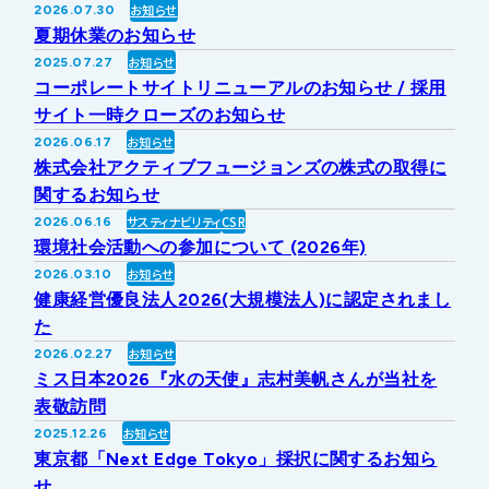
お知らせ
2026.07.30
IRライブラリー
その他事業
夏期休業のお知らせ
協業・パートナー募集
お問い合わせ
お知らせ
2025.07.27
コーポレートサイトリニューアルのお知らせ / 採用
IRカレンダー
新しい取り組み
採用情報
サイト一時クローズのお知らせ
お知らせ
2026.06.17
個人投資家の皆様へ
株式会社アクティブフュージョンズの株式の取得に
公式
広報
関するお知らせ
サスティナビリティ
CSR
2026.06.16
IR方針・免責事項
環境社会活動への参加について (2026年)
お知らせ
2026.03.10
健康経営優良法人2026(大規模法人)に認定されまし
For Overseas
た
お知らせ
2026.02.27
ミス日本2026『水の天使』志村美帆さんが当社を
表敬訪問
お知らせ
2025.12.26
東京都「Next Edge Tokyo」採択に関するお知ら
せ