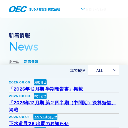
お問い合わせ
企業情報
新着情報
News
会社概要
事業紹介
ホーム
新着情報
事業一覧
IR情報
代表挨拶
年で絞る
ALL
IRトップ
新着情報
上水道
お知らせ
2026.08.05
沿革
「2026年12月期 半期報告書」掲載
採用情報
お知らせ
2026.08.03
株式・株主情報
下水道
事業所・アクセス
「2026年12月期 第２四半期（中間期）決算短信」
掲載
IRニュース
イベント
お知らせ
2026.08.01
ソフトウェア開発
協業・パートナー募集
グループ会社について
下水道展’26 出展のお知らせ