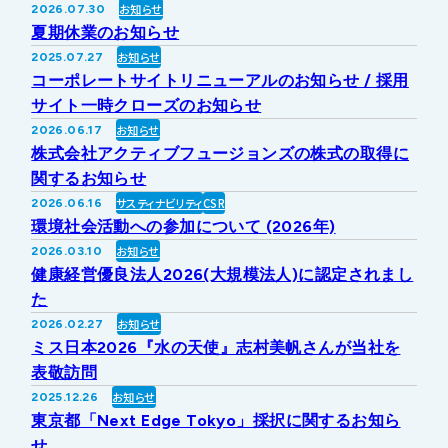
お知らせ
2026.07.30
IRライブラリー
その他事業
夏期休業のお知らせ
協業・パートナー募集
お問い合わせ
お知らせ
2025.07.27
コーポレートサイトリニューアルのお知らせ / 採用
IRカレンダー
新しい取り組み
採用情報
サイト一時クローズのお知らせ
お知らせ
2026.06.17
個人投資家の皆様へ
株式会社アクティブフュージョンズの株式の取得に
公式
広報
関するお知らせ
サスティナビリティ
CSR
2026.06.16
IR方針・免責事項
環境社会活動への参加について (2026年)
お知らせ
2026.03.10
健康経営優良法人2026(大規模法人)に認定されまし
For Overseas
た
お知らせ
2026.02.27
ミス日本2026『水の天使』志村美帆さんが当社を
表敬訪問
お知らせ
2025.12.26
東京都「Next Edge Tokyo」採択に関するお知ら
せ