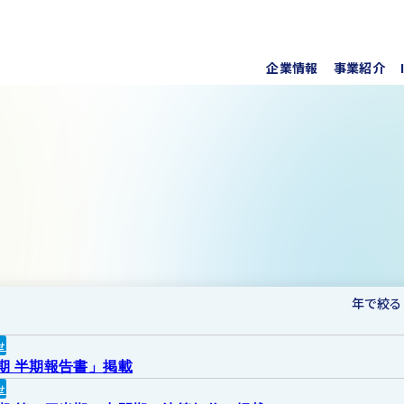
企業情報
事業紹介
代表挨
上水道
株式・
事業所
ソフト
IRラ
について
協業・
新しい
個人投
事項
For O
年で絞る
せ
月期 半期報告書」掲載
せ