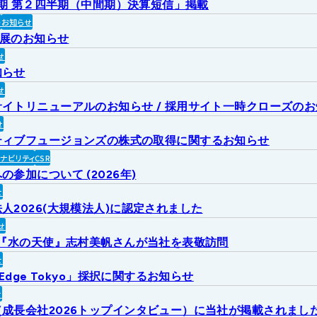
2月期 第２四半期（中間期）決算短信」掲載
ト
お知らせ
出展のお知らせ
せ
知らせ
せ
イトリニューアルのお知らせ / 採用サイト一時クローズの
せ
ティブフュージョンズの株式の取得に関するお知らせ
ィナビリティ
CSR
参加について (2026年)
せ
人2026(大規模法人)に認定されました
せ
6『水の天使』志村美帆さんが当社を表敬訪問
せ
 Edge Tokyo」採択に関するお知らせ
せ
成長会社2026トップインタビュー）に当社が掲載されまし