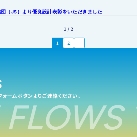
せ
団（JS）より優良設計表彰をいただきました
1 / 2
1
2
s
フォームボタンよりご連絡ください。
FLOWS 