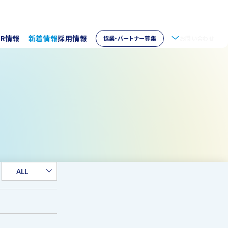
IR情報
新着情報
採用情報
協業・パートナー募集
お問い合わせ
拶
株主情報
・アクセス
ウェア開発
イブラリー
パートナー募集
取り組み
資家の皆様へ
verseas
ALL