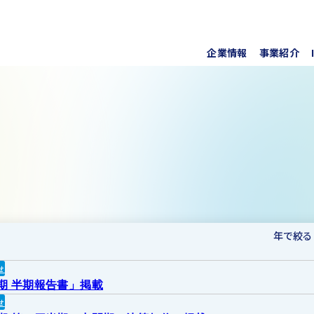
企業情報
事業紹介
代表挨
上水道
株式・
事業所
ソフト
IRラ
について
協業・
新しい
個人投
事項
For O
年で絞る
せ
月期 半期報告書」掲載
せ