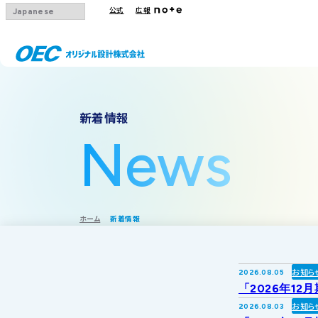
公式
広報
会社概要
事業一覧
IRトップ
新着情報
沿革
下水道
IRニュース
News
グループ会社
その他事業
IRカレンダー
採用情報
IR方針・免責
ホーム
新着情報
お知ら
2026.08.05
「2026年12
お知ら
2026.08.03