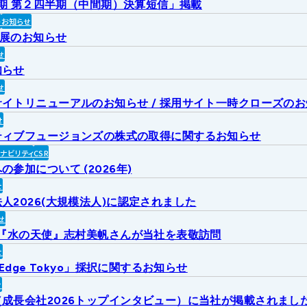
2月期 第２四半期（中間期）決算短信」掲載
ト
お知らせ
出展のお知らせ
せ
知らせ
せ
イトリニューアルのお知らせ / 採用サイト一時クローズの
せ
ティブフュージョンズの株式の取得に関するお知らせ
ィナビリティ
CSR
参加について (2026年)
せ
人2026(大規模法人)に認定されました
せ
6『水の天使』志村美帆さんが当社を表敬訪問
せ
 Edge Tokyo」採択に関するお知らせ
せ
成長会社2026トップインタビュー）に当社が掲載されまし