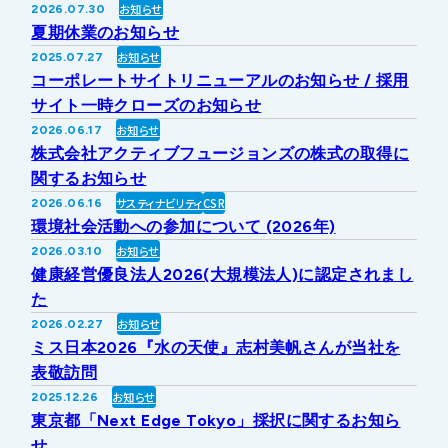
お知らせ
2026.07.30
IRライブラリー
その他事業
夏期休業のお知らせ
協業・パートナー募集
お問い合わせ
お知らせ
2025.07.27
コーポレートサイトリニューアルのお知らせ / 採用
IRカレンダー
新しい取り組み
採用情報
サイト一時クローズのお知らせ
お知らせ
2026.06.17
個人投資家の皆様へ
株式会社アクティブフュージョンズの株式の取得に
公式
広報
関するお知らせ
サスティナビリティ
CSR
2026.06.16
IR方針・免責事項
環境社会活動への参加について (2026年)
お知らせ
2026.03.10
健康経営優良法人2026(大規模法人)に認定されまし
For Overseas
た
お知らせ
2026.02.27
ミス日本2026『水の天使』志村美帆さんが当社を
表敬訪問
お知らせ
2025.12.26
東京都「Next Edge Tokyo」採択に関するお知ら
せ