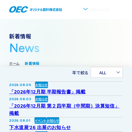
お問い合わせ
企業情報
新着情報
News
会社概要
事業紹介
ホーム
新着情報
事業一覧
IR情報
代表挨拶
年で絞る
ALL
IRトップ
新着情報
上水道
お知らせ
2026.08.05
沿革
「2026年12月期 半期報告書」掲載
採用情報
お知らせ
2026.08.03
株式・株主情報
下水道
事業所・アクセス
「2026年12月期 第２四半期（中間期）決算短信」
掲載
IRニュース
イベント
お知らせ
2026.08.01
ソフトウェア開発
協業・パートナー募集
グループ会社について
下水道展’26 出展のお知らせ