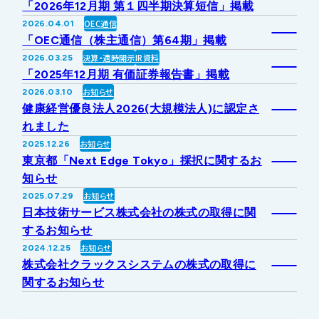
「2026年12月期 第１四半期決算短信」掲載
IRライブラリー
その他事業
OEC通信
2026.04.01
協業・パートナー募集
お問い合わせ
「OEC通信（株主通信）第64期」掲載
決算・適時開示
IR資料
2026.03.25
IRカレンダー
新しい取り組み
採用情報
「2025年12月期 有価証券報告書」掲載
お知らせ
2026.03.10
個人投資家の皆様へ
健康経営優良法人2026(大規模法人)に認定さ
公式
広報
れました
お知らせ
2025.12.26
IR方針・免責事項
東京都「Next Edge Tokyo」採択に関するお
知らせ
お知らせ
2025.07.29
For Overseas
日本技術サービス株式会社の株式の取得に関
するお知らせ
お知らせ
2024.12.25
株式会社クラックスシステムの株式の取得に
関するお知らせ