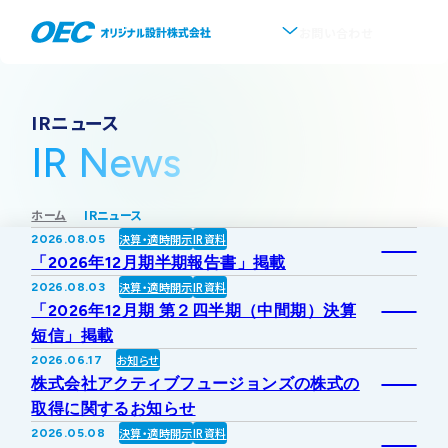
お問い合わせ
企業情報
IRニュース
IR News
会社概要
事業紹介
ホーム
IRニュース
事業一覧
IR情報
代表挨拶
決算・適時開示
IR資料
2026.08.05
「2026年12月期半期報告書」掲載
IRトップ
新着情報
上水道
決算・適時開示
IR資料
2026.08.03
沿革
「2026年12月期 第２四半期（中間期）決算
短信」掲載
採用情報
株式・株主情報
下水道
事業所・アクセス
お知らせ
2026.06.17
株式会社アクティブフュージョンズの株式の
IRニュース
取得に関するお知らせ
ソフトウェア開発
協業・パートナー募集
グループ会社について
決算・適時開示
IR資料
2026.05.08