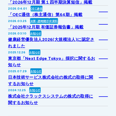
「2026年12月期 第１四半期決算短信」掲載
IRライブラリー
その他事業
OEC通信
2026.04.01
協業・パートナー募集
お問い合わせ
「OEC通信（株主通信）第64期」掲載
決算・適時開示
IR資料
2026.03.25
IRカレンダー
新しい取り組み
採用情報
「2025年12月期 有価証券報告書」掲載
お知らせ
2026.03.10
個人投資家の皆様へ
健康経営優良法人2026(大規模法人)に認定さ
公式
広報
れました
お知らせ
2025.12.26
IR方針・免責事項
東京都「Next Edge Tokyo」採択に関するお
知らせ
お知らせ
2025.07.29
For Overseas
日本技術サービス株式会社の株式の取得に関
するお知らせ
お知らせ
2024.12.25
株式会社クラックスシステムの株式の取得に
関するお知らせ