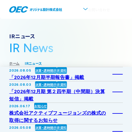
お問い合わせ
企業情報
IRニュース
IR News
会社概要
事業紹介
ホーム
IRニュース
事業一覧
IR情報
代表挨拶
決算・適時開示
IR資料
2026.08.05
「2026年12月期半期報告書」掲載
IRトップ
新着情報
上水道
決算・適時開示
IR資料
2026.08.03
沿革
「2026年12月期 第２四半期（中間期）決算
短信」掲載
採用情報
株式・株主情報
下水道
事業所・アクセス
お知らせ
2026.06.17
株式会社アクティブフュージョンズの株式の
IRニュース
取得に関するお知らせ
ソフトウェア開発
協業・パートナー募集
グループ会社について
決算・適時開示
IR資料
2026.05.08