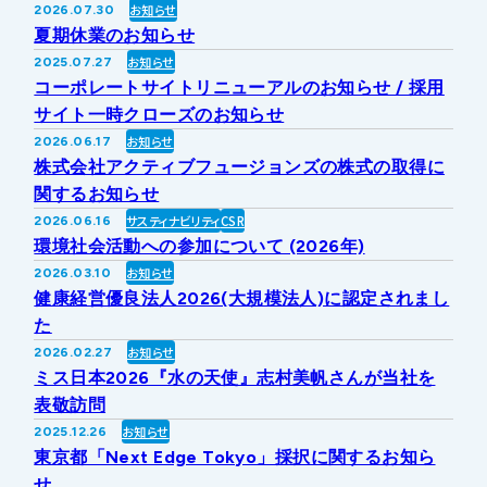
お知らせ
2026.07.30
IRライブラリー
その他事業
夏期休業のお知らせ
協業・パートナー募集
お問い合わせ
お知らせ
2025.07.27
コーポレートサイトリニューアルのお知らせ / 採用
IRカレンダー
新しい取り組み
採用情報
サイト一時クローズのお知らせ
お知らせ
2026.06.17
個人投資家の皆様へ
株式会社アクティブフュージョンズの株式の取得に
公式
広報
関するお知らせ
サスティナビリティ
CSR
2026.06.16
IR方針・免責事項
環境社会活動への参加について (2026年)
お知らせ
2026.03.10
健康経営優良法人2026(大規模法人)に認定されまし
For Overseas
た
お知らせ
2026.02.27
ミス日本2026『水の天使』志村美帆さんが当社を
表敬訪問
お知らせ
2025.12.26
東京都「Next Edge Tokyo」採択に関するお知ら
せ