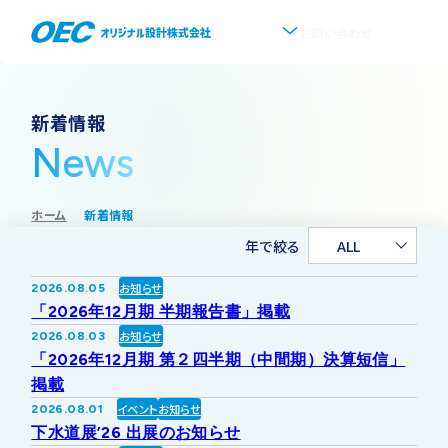
お問い合わせ
企業情報
新着情報
News
会社概要
事業紹介
ホーム
新着情報
事業一覧
IR情報
代表挨拶
年で絞る
ALL
IRトップ
新着情報
上水道
お知らせ
2026.08.05
沿革
「2026年12月期 半期報告書」掲載
採用情報
お知らせ
2026.08.03
株式・株主情報
下水道
事業所・アクセス
「2026年12月期 第２四半期（中間期）決算短信」
掲載
IRニュース
イベント
お知らせ
2026.08.01
ソフトウェア開発
協業・パートナー募集
グループ会社について
下水道展’26 出展のお知らせ