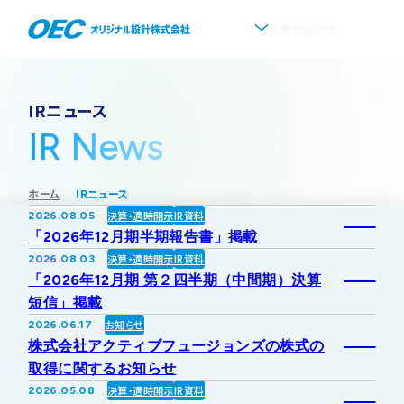
お問い合わせ
企業情報
IRニュース
IR News
会社概要
事業紹介
ホーム
IRニュース
事業一覧
IR情報
代表挨拶
決算・適時開示
IR資料
2026.08.05
「2026年12月期半期報告書」掲載
IRトップ
新着情報
上水道
決算・適時開示
IR資料
2026.08.03
沿革
「2026年12月期 第２四半期（中間期）決算
短信」掲載
採用情報
株式・株主情報
下水道
事業所・アクセス
お知らせ
2026.06.17
株式会社アクティブフュージョンズの株式の
IRニュース
取得に関するお知らせ
ソフトウェア開発
協業・パートナー募集
グループ会社について
決算・適時開示
IR資料
2026.05.08