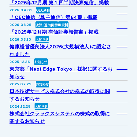
「2026年12月期 第１四半期決算短信」掲載
IRライブラリー
その他事業
OEC通信
2026.04.01
協業・パートナー募集
お問い合わせ
「OEC通信（株主通信）第64期」掲載
決算・適時開示
IR資料
2026.03.25
IRカレンダー
新しい取り組み
採用情報
「2025年12月期 有価証券報告書」掲載
お知らせ
2026.03.10
個人投資家の皆様へ
健康経営優良法人2026(大規模法人)に認定さ
公式
広報
れました
お知らせ
2025.12.26
IR方針・免責事項
東京都「Next Edge Tokyo」採択に関するお
知らせ
お知らせ
2025.07.29
For Overseas
日本技術サービス株式会社の株式の取得に関
するお知らせ
お知らせ
2024.12.25
株式会社クラックスシステムの株式の取得に
関するお知らせ