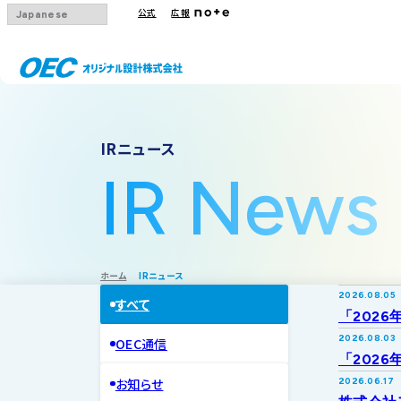
公式
広報
会社概要
事業一覧
IRトップ
IRニュース
沿革
下水道
IRニュース
IR News
グループ会社
その他事業
IRカレンダー
採用情報
IR方針・免責
ホーム
IRニュース
2026.08.05
すべて
「202
2026.08.03
OEC通信
「202
お知らせ
2026.06.17