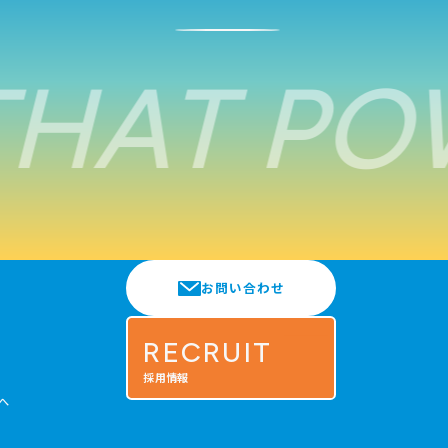
HAT POW
お問い合わせ
RECRUIT
採用情報
へ