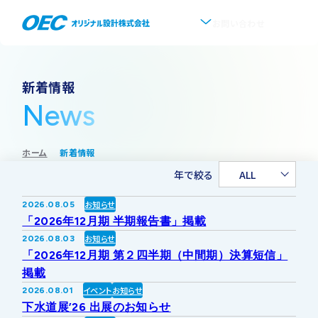
お問い合わせ
企業情報
新着情報
News
会社概要
事業紹介
ホーム
新着情報
事業一覧
IR情報
代表挨拶
年で絞る
ALL
IRトップ
新着情報
上水道
お知らせ
2026.08.05
沿革
「2026年12月期 半期報告書」掲載
採用情報
お知らせ
2026.08.03
株式・株主情報
下水道
事業所・アクセス
「2026年12月期 第２四半期（中間期）決算短信」
掲載
IRニュース
イベント
お知らせ
2026.08.01
ソフトウェア開発
協業・パートナー募集
グループ会社について
下水道展’26 出展のお知らせ