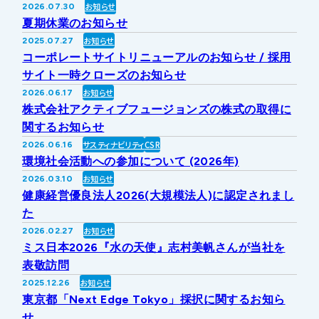
お知らせ
2026.07.30
IRライブラリー
その他事業
夏期休業のお知らせ
協業・パートナー募集
お問い合わせ
お知らせ
2025.07.27
コーポレートサイトリニューアルのお知らせ / 採用
IRカレンダー
新しい取り組み
採用情報
サイト一時クローズのお知らせ
お知らせ
2026.06.17
個人投資家の皆様へ
株式会社アクティブフュージョンズの株式の取得に
公式
広報
関するお知らせ
サスティナビリティ
CSR
2026.06.16
IR方針・免責事項
環境社会活動への参加について (2026年)
お知らせ
2026.03.10
健康経営優良法人2026(大規模法人)に認定されまし
For Overseas
た
お知らせ
2026.02.27
ミス日本2026『水の天使』志村美帆さんが当社を
表敬訪問
お知らせ
2025.12.26
東京都「Next Edge Tokyo」採択に関するお知ら
せ