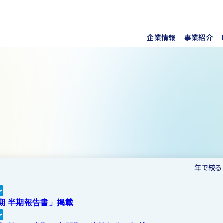
企業情報
事業紹介
代表挨
上水道
株式・
事業所
ソフト
IRラ
について
協業・
新しい
個人投
事項
For O
年で絞る
せ
月期 半期報告書」掲載
せ