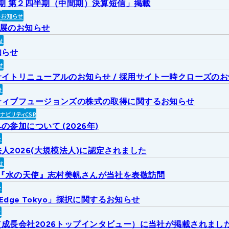
2月期 第２四半期（中間期）決算短信」掲載
ト
お知らせ
出展のお知らせ
せ
知らせ
せ
イトリニューアルのお知らせ / 採用サイト一時クローズの
せ
ティブフュージョンズの株式の取得に関するお知らせ
ィナビリティ
CSR
参加について (2026年)
せ
人2026(大規模法人)に認定されました
せ
6『水の天使』志村美帆さんが当社を表敬訪問
せ
 Edge Tokyo」採択に関するお知らせ
せ
成長会社2026トップインタビュー）に当社が掲載されまし