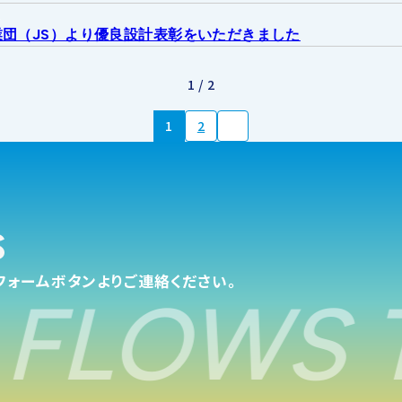
せ
団（JS）より優良設計表彰をいただきました
1 / 2
1
2
s
フォームボタンよりご連絡ください。
FLOWS T