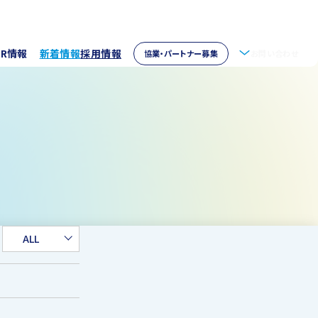
IR情報
新着情報
採用情報
協業・パートナー募集
お問い合わせ
拶
株主情報
・アクセス
ウェア開発
イブラリー
パートナー募集
取り組み
資家の皆様へ
verseas
ALL