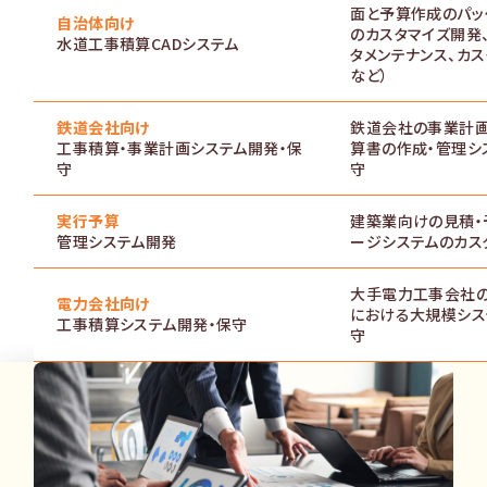
面と予算作成のパッ
自治体向け
のカスタマイズ開発
水道工事積算CADシステム
タメンテナンス、カ
など）
鉄道会社向け
鉄道会社の事業計
工事積算・事業計画システム開発・保
算書の作成・管理シ
守
守
実行予算
建築業向けの見積・
管理システム開発
ージシステムのカス
大手電力工事会社の
電力会社向け
における大規模シス
工事積算システム開発・保守
守