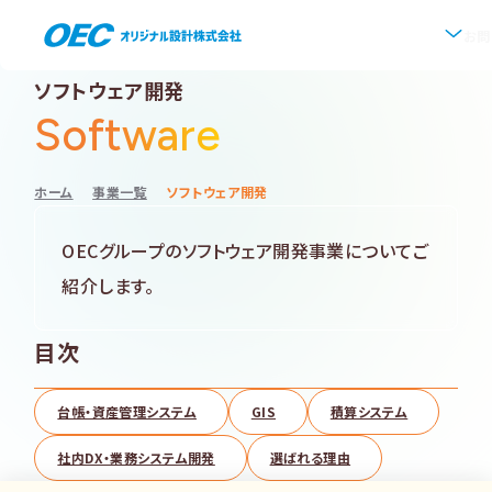
お問
ソフトウェア開発
Software
企業情報
会社概要
事業紹介
ホーム
事業一覧
ソフトウェア開発
事業一覧
IR情報
OECグループのソフトウェア開発事業についてご
代表挨拶
紹介します。
IRトップ
新着情報
上水道
沿革
目次
採用情報
株式・株主情報
下水道
事業所・アクセス
台帳・資産管理システム
GIS
積算システム
IRニュース
ソフトウェア開発
協業・パートナー募集
社内DX・業務システム開発
選ばれる理由
グループ会社について