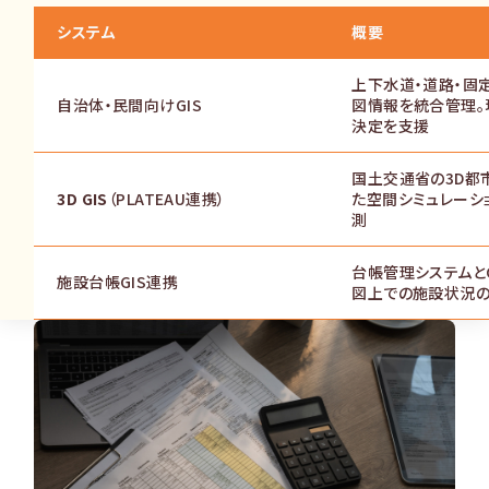
システム
概要
上下水道・道路・固
自治体・民間向けGIS
図情報を統合管理。
決定を支援
国土交通省の3D都
3D GIS
（PLATEAU連携）
た空間シミュレーシ
測
台帳管理システムとG
施設台帳GIS連携
図上での施設状況