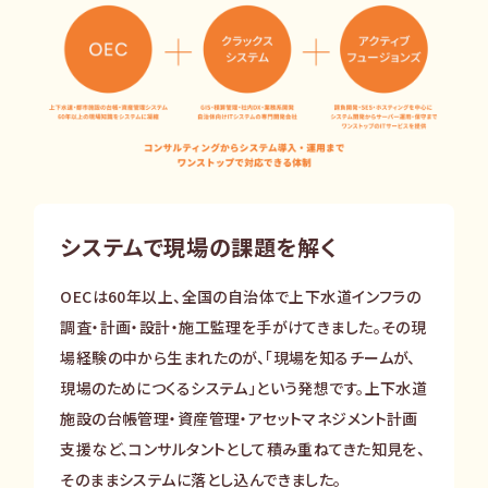
IRライブラリー
その他事業
協業・パートナー募集
お問い合わせ
IRカレンダー
新しい取り組み
採用情報
個人投資家の皆様へ
公式
広報
IR方針・免責事項
システムで現場の課題を解く
OECは60年以上、全国の自治体で上下水道インフラの
For Overseas
調査・計画・設計・施工監理を手がけてきました。その現
場経験の中から生まれたのが、「現場を知るチームが、
現場のためにつくるシステム」という発想です。上下水道
施設の台帳管理・資産管理・アセットマネジメント計画
支援など、コンサルタントとして積み重ねてきた知見を、
そのままシステムに落とし込んできました。