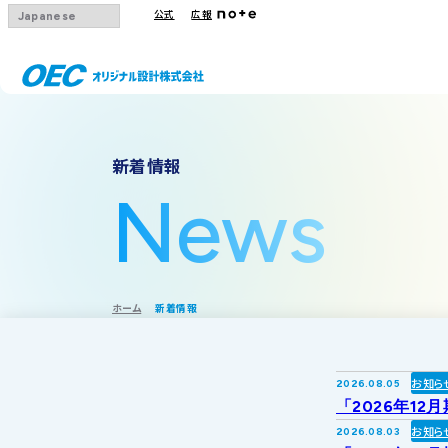
公式
広報
会社概要
事業一覧
IRトップ
新着情報
沿革
下水道
IRニュース
News
グループ会社
その他事業
IRカレンダー
採用情報
IR方針・免責
ホーム
新着情報
お知ら
2026.08.05
「2026年12
お知ら
2026.08.03