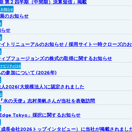
2月期 第２四半期（中間期）決算短信」掲載
ト
お知らせ
出展のお知らせ
せ
知らせ
せ
イトリニューアルのお知らせ / 採用サイト一時クローズの
せ
ティブフュージョンズの株式の取得に関するお知らせ
ィナビリティ
CSR
参加について (2026年)
せ
人2026(大規模法人)に認定されました
せ
6『水の天使』志村美帆さんが当社を表敬訪問
せ
 Edge Tokyo」採択に関するお知らせ
せ
成長会社2026トップインタビュー）に当社が掲載されまし