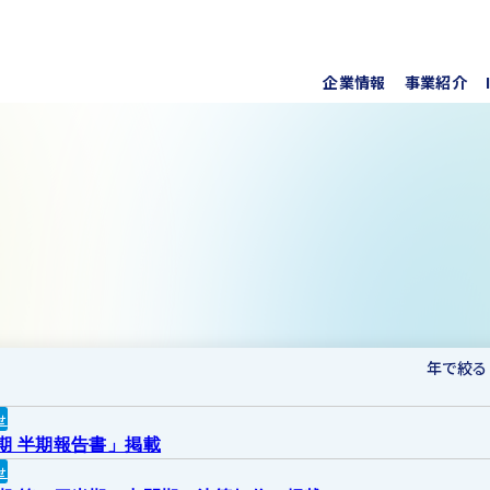
企業情報
事業紹介
代表挨
上水道
株式・
事業所
ソフト
IRラ
について
協業・
新しい
個人投
事項
For O
年で絞る
せ
月期 半期報告書」掲載
せ