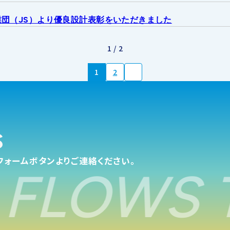
せ
団（JS）より優良設計表彰をいただきました
1 / 2
1
2
s
フォームボタンよりご連絡ください。
FLOWS 