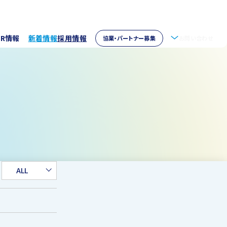
IR情報
新着情報
採用情報
協業・パートナー募集
お問い合わせ
拶
株主情報
・アクセス
ウェア開発
イブラリー
パートナー募集
取り組み
資家の皆様へ
verseas
ALL