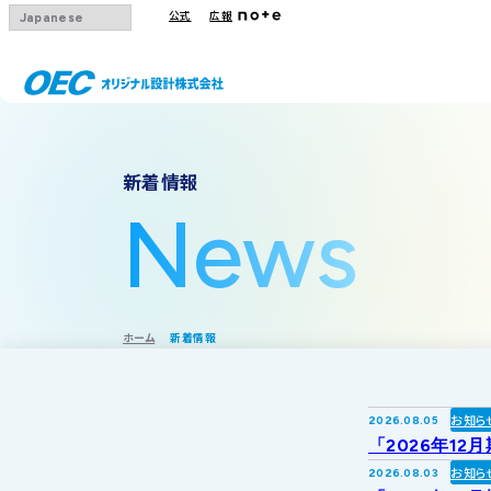
公式
広報
会社概要
事業一覧
IRトップ
新着情報
沿革
下水道
IRニュース
News
グループ会社
その他事業
IRカレンダー
採用情報
IR方針・免責
ホーム
新着情報
お知ら
2026.08.05
「2026年12
お知ら
2026.08.03