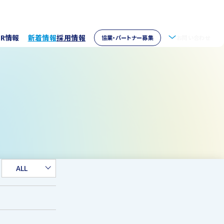
IR情報
新着情報
採用情報
協業・パートナー募集
お問い合わせ
拶
株主情報
・アクセス
ウェア開発
イブラリー
パートナー募集
取り組み
資家の皆様へ
verseas
ALL