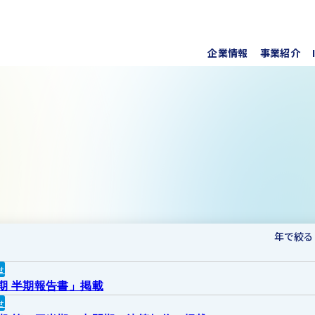
企業情報
事業紹介
代表挨
上水道
株式・
事業所
ソフト
IRラ
について
協業・
新しい
個人投
事項
For O
年で絞る
せ
月期 半期報告書」掲載
せ