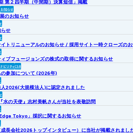
2月期 第２四半期（中間期）決算短信」掲載
ト
お知らせ
出展のお知らせ
せ
知らせ
せ
イトリニューアルのお知らせ / 採用サイト一時クローズの
せ
ティブフュージョンズの株式の取得に関するお知らせ
ィナビリティ
CSR
参加について (2026年)
せ
人2026(大規模法人)に認定されました
せ
6『水の天使』志村美帆さんが当社を表敬訪問
せ
 Edge Tokyo」採択に関するお知らせ
せ
成長会社2026トップインタビュー）に当社が掲載されまし