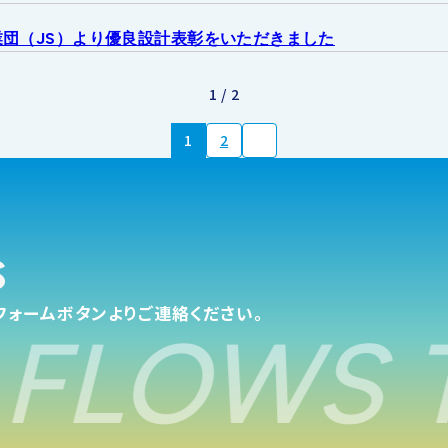
せ
団（JS）より優良設計表彰をいただきました
1 / 2
1
2
s
フォームボタンよりご連絡ください。
FLOWS T