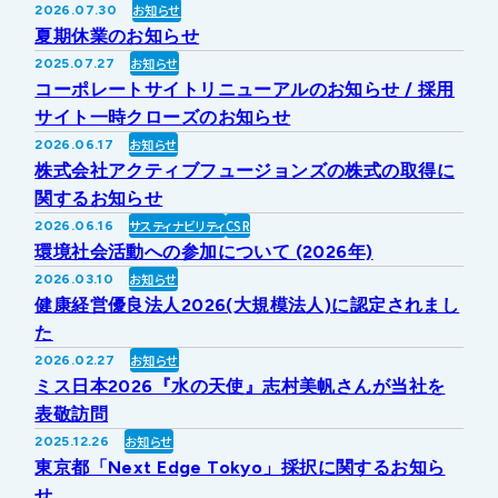
お知らせ
2026.07.30
IRライブラリー
その他事業
夏期休業のお知らせ
協業・パートナー募集
お問い合わせ
お知らせ
2025.07.27
コーポレートサイトリニューアルのお知らせ / 採用
IRカレンダー
新しい取り組み
採用情報
サイト一時クローズのお知らせ
お知らせ
2026.06.17
個人投資家の皆様へ
株式会社アクティブフュージョンズの株式の取得に
公式
広報
関するお知らせ
サスティナビリティ
CSR
2026.06.16
IR方針・免責事項
環境社会活動への参加について (2026年)
お知らせ
2026.03.10
健康経営優良法人2026(大規模法人)に認定されまし
For Overseas
た
お知らせ
2026.02.27
ミス日本2026『水の天使』志村美帆さんが当社を
表敬訪問
お知らせ
2025.12.26
東京都「Next Edge Tokyo」採択に関するお知ら
せ