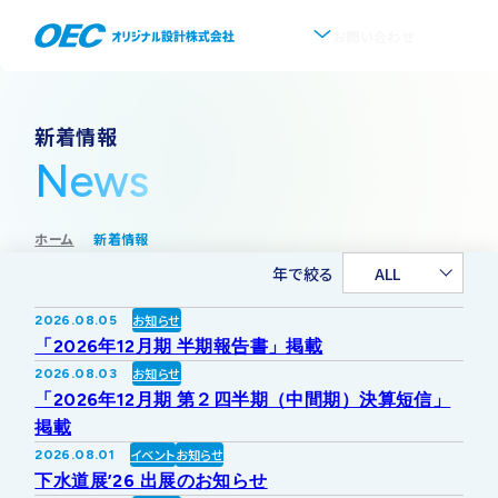
お問い合わせ
企業情報
新着情報
News
会社概要
事業紹介
ホーム
新着情報
事業一覧
IR情報
代表挨拶
年で絞る
ALL
IRトップ
新着情報
上水道
お知らせ
2026.08.05
沿革
「2026年12月期 半期報告書」掲載
採用情報
お知らせ
2026.08.03
株式・株主情報
下水道
事業所・アクセス
「2026年12月期 第２四半期（中間期）決算短信」
掲載
IRニュース
イベント
お知らせ
2026.08.01
ソフトウェア開発
協業・パートナー募集
グループ会社について
下水道展’26 出展のお知らせ