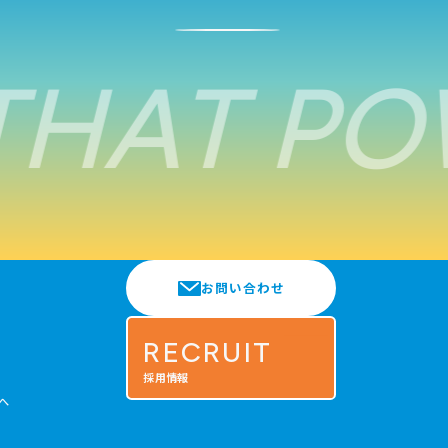
HAT PO
お問い合わせ
RECRUIT
採用情報
へ