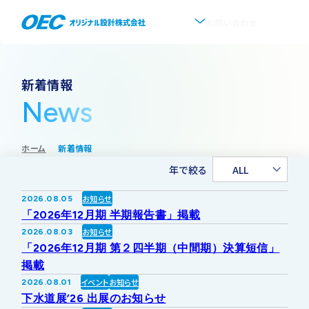
お問い合わせ
企業情報
新着情報
News
会社概要
事業紹介
ホーム
新着情報
事業一覧
IR情報
代表挨拶
年で絞る
ALL
IRトップ
新着情報
上水道
お知らせ
2026.08.05
沿革
「2026年12月期 半期報告書」掲載
採用情報
お知らせ
2026.08.03
株式・株主情報
下水道
事業所・アクセス
「2026年12月期 第２四半期（中間期）決算短信」
掲載
IRニュース
イベント
お知らせ
2026.08.01
ソフトウェア開発
協業・パートナー募集
グループ会社について
下水道展’26 出展のお知らせ