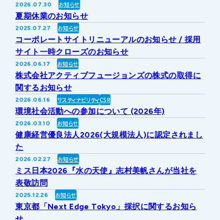
お知らせ
2026.07.30
IRライブラリー
その他事業
夏期休業のお知らせ
協業・パートナー募集
お問い合わせ
お知らせ
2025.07.27
コーポレートサイトリニューアルのお知らせ / 採用
IRカレンダー
新しい取り組み
採用情報
サイト一時クローズのお知らせ
お知らせ
2026.06.17
個人投資家の皆様へ
株式会社アクティブフュージョンズの株式の取得に
公式
広報
関するお知らせ
サスティナビリティ
CSR
2026.06.16
IR方針・免責事項
環境社会活動への参加について (2026年)
お知らせ
2026.03.10
健康経営優良法人2026(大規模法人)に認定されまし
For Overseas
た
お知らせ
2026.02.27
ミス日本2026『水の天使』志村美帆さんが当社を
表敬訪問
お知らせ
2025.12.26
東京都「Next Edge Tokyo」採択に関するお知ら
せ