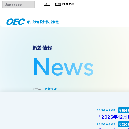
公式
広報
会社概要
事業一覧
IRトップ
新着情報
沿革
下水道
IRニュース
News
グループ会社
その他事業
IRカレンダー
採用情報
IR方針・免責
ホーム
新着情報
お知ら
2026.08.05
「2026年12
お知ら
2026.08.03