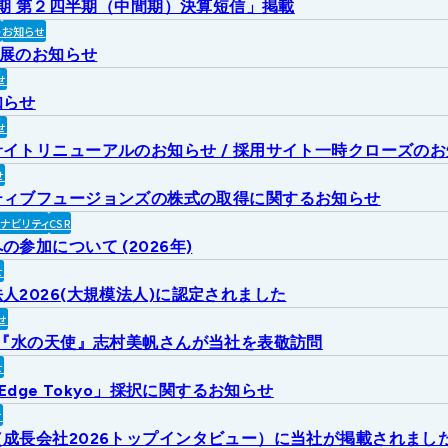
2月期 第２四半期（中間期）決算短信」掲載
ト
お知らせ
出展のお知らせ
せ
知らせ
せ
イトリニューアルのお知らせ / 採用サイト一時クローズの
せ
ティブフュージョンズの株式の取得に関するお知らせ
ィナビリティ
CSR
参加について (2026年)
せ
人2026(大規模法人)に認定されました
せ
6『水の天使』志村美帆さんが当社を表敬訪問
せ
 Edge Tokyo」採択に関するお知らせ
せ
成長会社2026トップインタビュー）に当社が掲載されまし