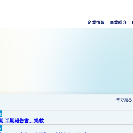
企業情報
事業紹介
代表挨
上水道
株式・
事業所
ソフト
IRラ
について
協業・
新しい
個人投
事項
For O
年で絞る
せ
月期 半期報告書」掲載
せ