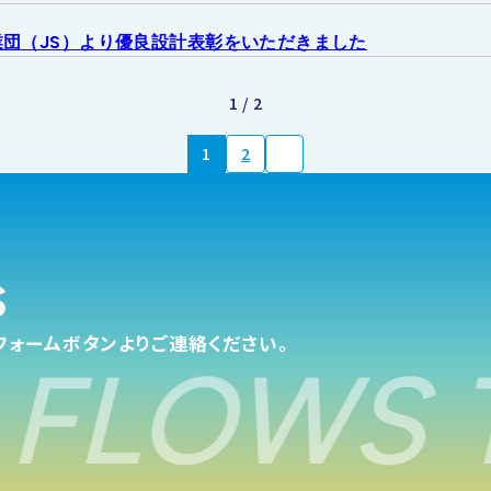
せ
団（JS）より優良設計表彰をいただきました
1 / 2
1
2
s
フォームボタンよりご連絡ください。
FLOWS T