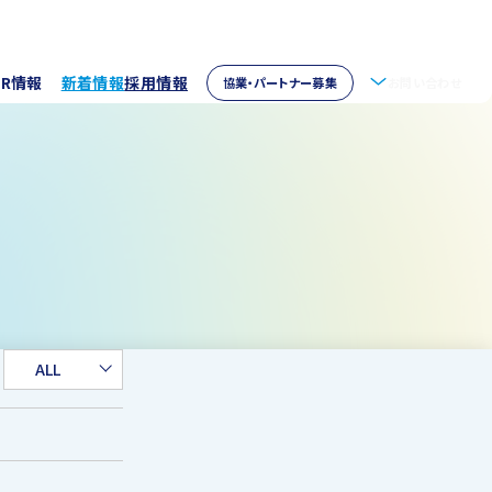
IR情報
新着情報
採用情報
協業・パートナー募集
お問い合わせ
拶
株主情報
・アクセス
ウェア開発
イブラリー
パートナー募集
取り組み
資家の皆様へ
verseas
ALL