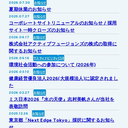
お知らせ
2026.07.30
IRライブラリー
その他事業
夏期休業のお知らせ
協業・パートナー募集
お問い合わせ
お知らせ
2025.07.27
コーポレートサイトリニューアルのお知らせ / 採用
IRカレンダー
新しい取り組み
採用情報
サイト一時クローズのお知らせ
お知らせ
2026.06.17
個人投資家の皆様へ
株式会社アクティブフュージョンズの株式の取得に
公式
広報
関するお知らせ
サスティナビリティ
CSR
2026.06.16
IR方針・免責事項
環境社会活動への参加について (2026年)
お知らせ
2026.03.10
健康経営優良法人2026(大規模法人)に認定されまし
For Overseas
た
お知らせ
2026.02.27
ミス日本2026『水の天使』志村美帆さんが当社を
表敬訪問
お知らせ
2025.12.26
東京都「Next Edge Tokyo」採択に関するお知ら
せ