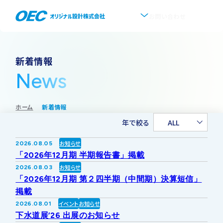
お問い合わせ
企業情報
新着情報
News
会社概要
事業紹介
ホーム
新着情報
事業一覧
IR情報
代表挨拶
年で絞る
ALL
IRトップ
新着情報
上水道
お知らせ
2026.08.05
沿革
「2026年12月期 半期報告書」掲載
採用情報
お知らせ
2026.08.03
株式・株主情報
下水道
事業所・アクセス
「2026年12月期 第２四半期（中間期）決算短信」
掲載
IRニュース
イベント
お知らせ
2026.08.01
ソフトウェア開発
協業・パートナー募集
グループ会社について
下水道展’26 出展のお知らせ