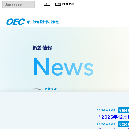
公式
広報
会社概要
事業一覧
IRトップ
新着情報
沿革
下水道
IRニュース
News
グループ会社
その他事業
IRカレンダー
採用情報
IR方針・免責
ホーム
新着情報
お知ら
2026.08.05
「2026年12
お知ら
2026.08.03