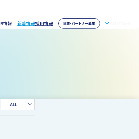
IR情報
新着情報
採用情報
協業・パートナー募集
お問い合わせ
拶
株主情報
・アクセス
ウェア開発
イブラリー
パートナー募集
取り組み
資家の皆様へ
verseas
ALL