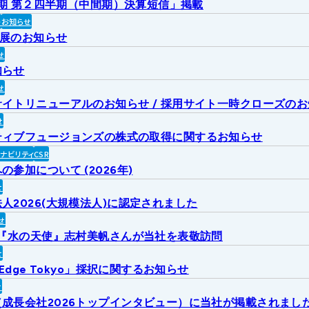
2月期 第２四半期（中間期）決算短信」掲載
ト
お知らせ
出展のお知らせ
せ
知らせ
せ
イトリニューアルのお知らせ / 採用サイト一時クローズの
せ
ティブフュージョンズの株式の取得に関するお知らせ
ィナビリティ
CSR
参加について (2026年)
せ
人2026(大規模法人)に認定されました
せ
6『水の天使』志村美帆さんが当社を表敬訪問
せ
 Edge Tokyo」採択に関するお知らせ
せ
成長会社2026トップインタビュー）に当社が掲載されまし