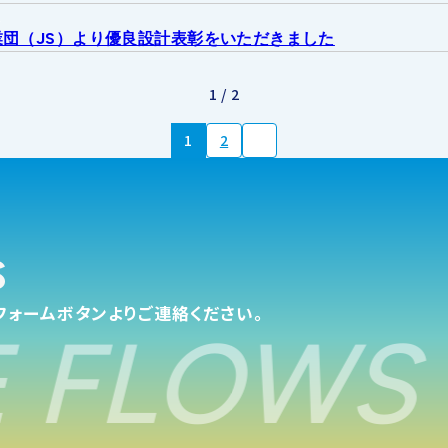
せ
団（JS）より優良設計表彰をいただきました
1 / 2
1
2
s
フォームボタンよりご連絡ください。
 FLOWS 