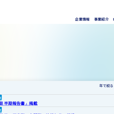
企業情報
事業紹介
代表挨
上水道
株式・
事業所
ソフト
IRラ
について
協業・
新しい
個人投
事項
For O
年で絞る
せ
月期 半期報告書」掲載
せ