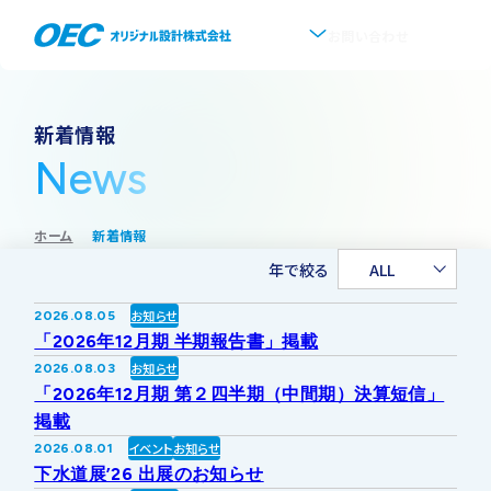
お問い合わせ
企業情報
新着情報
News
会社概要
事業紹介
ホーム
新着情報
事業一覧
IR情報
代表挨拶
年で絞る
ALL
IRトップ
新着情報
上水道
お知らせ
2026.08.05
沿革
「2026年12月期 半期報告書」掲載
採用情報
お知らせ
2026.08.03
株式・株主情報
下水道
事業所・アクセス
「2026年12月期 第２四半期（中間期）決算短信」
掲載
IRニュース
イベント
お知らせ
2026.08.01
ソフトウェア開発
協業・パートナー募集
グループ会社について
下水道展’26 出展のお知らせ