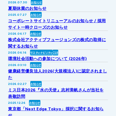
お知らせ
2026.07.30
IRライブラリー
その他事業
夏期休業のお知らせ
協業・パートナー募集
お問い合わせ
お知らせ
2025.07.27
コーポレートサイトリニューアルのお知らせ / 採用
IRカレンダー
新しい取り組み
採用情報
サイト一時クローズのお知らせ
お知らせ
2026.06.17
個人投資家の皆様へ
株式会社アクティブフュージョンズの株式の取得に
公式
広報
関するお知らせ
サスティナビリティ
CSR
2026.06.16
IR方針・免責事項
環境社会活動への参加について (2026年)
お知らせ
2026.03.10
健康経営優良法人2026(大規模法人)に認定されまし
For Overseas
た
お知らせ
2026.02.27
ミス日本2026『水の天使』志村美帆さんが当社を
表敬訪問
お知らせ
2025.12.26
東京都「Next Edge Tokyo」採択に関するお知ら
せ