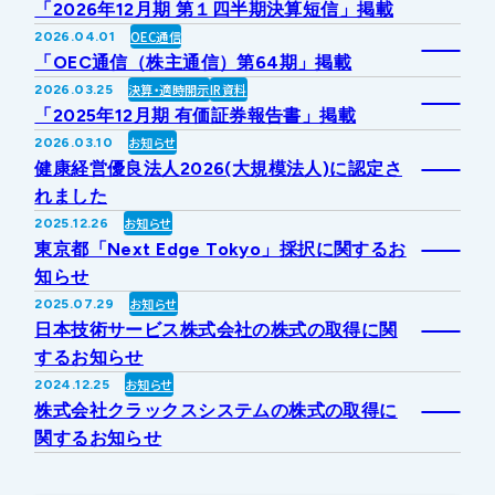
「2026年12月期 第１四半期決算短信」掲載
IRライブラリー
その他事業
OEC通信
2026.04.01
協業・パートナー募集
お問い合わせ
「OEC通信（株主通信）第64期」掲載
決算・適時開示
IR資料
2026.03.25
IRカレンダー
新しい取り組み
採用情報
「2025年12月期 有価証券報告書」掲載
お知らせ
2026.03.10
個人投資家の皆様へ
健康経営優良法人2026(大規模法人)に認定さ
公式
広報
れました
お知らせ
2025.12.26
IR方針・免責事項
東京都「Next Edge Tokyo」採択に関するお
知らせ
お知らせ
2025.07.29
For Overseas
日本技術サービス株式会社の株式の取得に関
するお知らせ
お知らせ
2024.12.25
株式会社クラックスシステムの株式の取得に
関するお知らせ