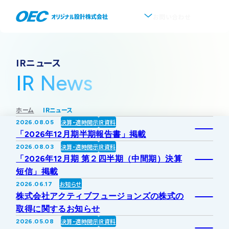
お問い合わせ
企業情報
IRニュース
IR News
会社概要
事業紹介
ホーム
IRニュース
事業一覧
IR情報
代表挨拶
決算・適時開示
IR資料
2026.08.05
「2026年12月期半期報告書」掲載
IRトップ
新着情報
上水道
決算・適時開示
IR資料
2026.08.03
沿革
「2026年12月期 第２四半期（中間期）決算
短信」掲載
採用情報
株式・株主情報
下水道
事業所・アクセス
お知らせ
2026.06.17
株式会社アクティブフュージョンズの株式の
IRニュース
取得に関するお知らせ
ソフトウェア開発
協業・パートナー募集
グループ会社について
決算・適時開示
IR資料
2026.05.08