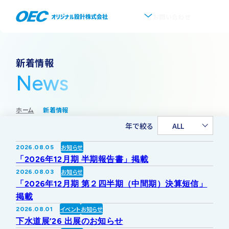
お問い合わせ
企業情報
新着情報
News
会社概要
事業紹介
ホーム
新着情報
事業一覧
IR情報
代表挨拶
年で絞る
ALL
IRトップ
新着情報
上水道
お知らせ
2026.08.05
沿革
「2026年12月期 半期報告書」掲載
採用情報
お知らせ
2026.08.03
株式・株主情報
下水道
事業所・アクセス
「2026年12月期 第２四半期（中間期）決算短信」
掲載
IRニュース
イベント
お知らせ
2026.08.01
ソフトウェア開発
協業・パートナー募集
グループ会社について
下水道展’26 出展のお知らせ