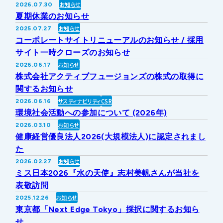
お知らせ
2026.07.30
IRライブラリー
その他事業
夏期休業のお知らせ
協業・パートナー募集
お問い合わせ
お知らせ
2025.07.27
コーポレートサイトリニューアルのお知らせ / 採用
IRカレンダー
新しい取り組み
採用情報
サイト一時クローズのお知らせ
お知らせ
2026.06.17
個人投資家の皆様へ
株式会社アクティブフュージョンズの株式の取得に
公式
広報
関するお知らせ
サスティナビリティ
CSR
2026.06.16
IR方針・免責事項
環境社会活動への参加について (2026年)
お知らせ
2026.03.10
健康経営優良法人2026(大規模法人)に認定されまし
For Overseas
た
お知らせ
2026.02.27
ミス日本2026『水の天使』志村美帆さんが当社を
表敬訪問
お知らせ
2025.12.26
東京都「Next Edge Tokyo」採択に関するお知ら
せ