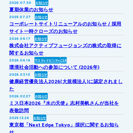
お知らせ
2026.07.30
IRライブラリー
その他事業
夏期休業のお知らせ
協業・パートナー募集
お問い合わせ
お知らせ
2025.07.27
コーポレートサイトリニューアルのお知らせ / 採用
IRカレンダー
新しい取り組み
採用情報
サイト一時クローズのお知らせ
お知らせ
2026.06.17
個人投資家の皆様へ
株式会社アクティブフュージョンズの株式の取得に
公式
広報
関するお知らせ
サスティナビリティ
CSR
2026.06.16
IR方針・免責事項
環境社会活動への参加について (2026年)
お知らせ
2026.03.10
健康経営優良法人2026(大規模法人)に認定されまし
For Overseas
た
お知らせ
2026.02.27
ミス日本2026『水の天使』志村美帆さんが当社を
表敬訪問
お知らせ
2025.12.26
東京都「Next Edge Tokyo」採択に関するお知ら
せ