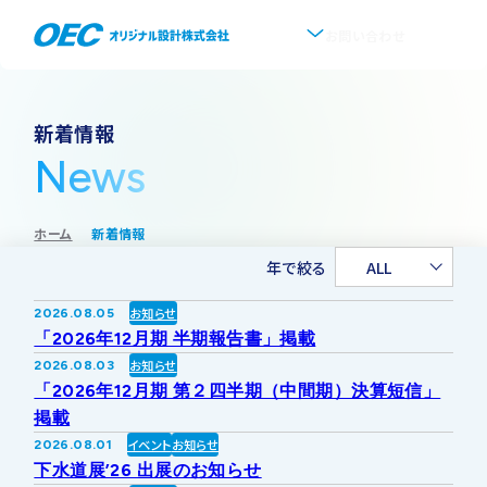
お問い合わせ
企業情報
新着情報
News
会社概要
事業紹介
ホーム
新着情報
事業一覧
IR情報
代表挨拶
年で絞る
ALL
IRトップ
新着情報
上水道
お知らせ
2026.08.05
沿革
「2026年12月期 半期報告書」掲載
採用情報
お知らせ
2026.08.03
株式・株主情報
下水道
事業所・アクセス
「2026年12月期 第２四半期（中間期）決算短信」
掲載
IRニュース
イベント
お知らせ
2026.08.01
ソフトウェア開発
協業・パートナー募集
グループ会社について
下水道展’26 出展のお知らせ