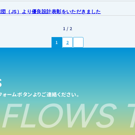
せ
団（JS）より優良設計表彰をいただきました
1 / 2
1
2
s
フォームボタンよりご連絡ください。
FLOWS T