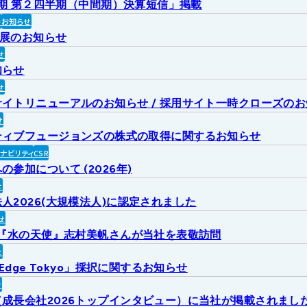
2月期 第２四半期（中間期）決算短信」掲載
ト
お知らせ
出展のお知らせ
せ
知らせ
せ
イトリニューアルのお知らせ / 採用サイト一時クローズの
せ
ティブフュージョンズの株式の取得に関するお知らせ
ィナビリティ
CSR
参加について (2026年)
せ
人2026(大規模法人)に認定されました
せ
6『水の天使』志村美帆さんが当社を表敬訪問
せ
 Edge Tokyo」採択に関するお知らせ
せ
成長会社2026トップインタビュー）に当社が掲載されまし