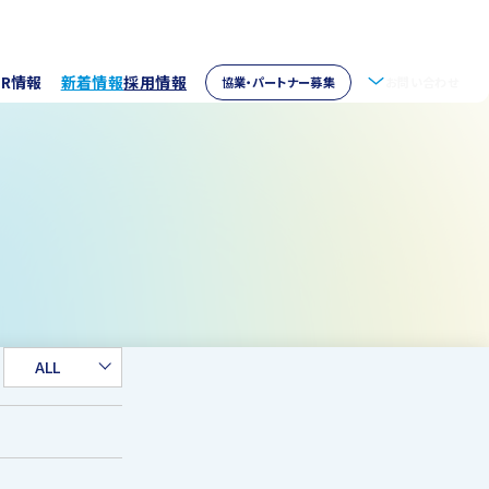
IR情報
新着情報
採用情報
協業・パートナー募集
お問い合わせ
拶
株主情報
・アクセス
ウェア開発
イブラリー
パートナー募集
取り組み
資家の皆様へ
verseas
ALL