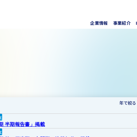
企業情報
事業紹介
代表挨
上水道
株式・
事業所
ソフト
IRラ
について
協業・
新しい
個人投
事項
For O
年で絞る
せ
月期 半期報告書」掲載
せ