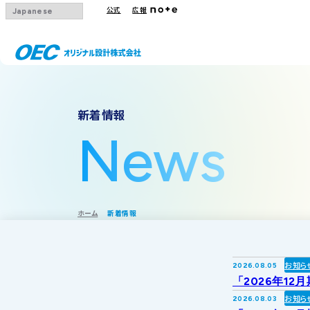
公式
広報
会社概要
事業一覧
IRトップ
新着情報
沿革
下水道
IRニュース
News
グループ会社
その他事業
IRカレンダー
採用情報
IR方針・免責
ホーム
新着情報
お知ら
2026.08.05
「2026年12
お知ら
2026.08.03